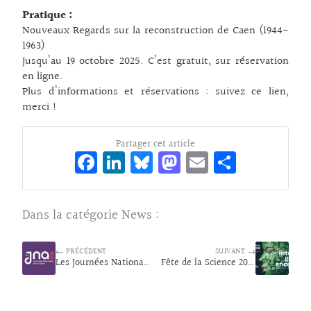
Pratique :
Nouveaux Regards sur la reconstruction de Caen (1944-
1963)
Jusqu’au 19 octobre 2025. C’est gratuit, sur réservation
en ligne.
Plus d’informations et réservations :
suivez ce lien,
merci !
Partager cet article
Fa
Li
Bl
M
E
Pa
ce
n
ue
as
m
rt
bo
ke
sk
to
ai
ag
Dans la catégorie
News
:
o
dI
y
d
l
er
k
n
o
← PRÉCÉDENT
SUIVANT →
Les Journées Nationales des Artistes
n
Fête de la Science 2025 : Intelligence(s)