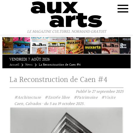
Panneau de gestion des cookies
LE MAGAZINE CULTUREL NORMAND GRATUIT
VENDREDI 7 AOÛT 2026
Accueil
News
La Reconstruction de Caen #4
La Reconstruction de Caen #4
Publié le
27 septembre 2025
#Architecture
#Entrée libre
#Patrimoine
#Visite
Caen, Calvados · du 5 au 19 octobre 2025.