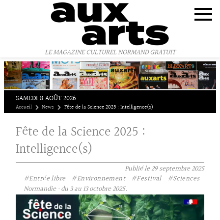
Panneau de gestion des cookies
LE MAGAZINE CULTUREL NORMAND GRATUIT
SAMEDI 8 AOÛT 2026
Accueil
News
Fête de la Science 2025 : Intelligence(s)
Fête de la Science 2025 :
Intelligence(s)
Publié le
29 septembre 2025
#Entrée libre
#Environnement
#Festival
#Sciences
Normandie · du 3 au 13 octobre 2025.