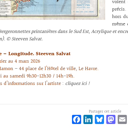
volent
précis.
hors du
même de
 Bergeronnettes printanières dans le Sud Est, Acrylique et encr
). © Steeven Salvat.
e – Longitude. Steeven Salvat
rier au 4 mars 2026
Hamon – 44 place de l’Hôtel de ville, Le Havre.
i au samedi 9h30-12h30 / 14h-19h.
s d’informations sur l’artiste
:
cliquez ici !
Partager cet article
Fa
Li
Bl
M