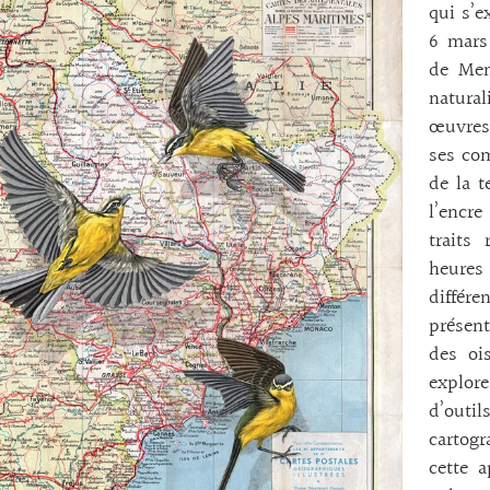
qui s’e
6 mars 
de Ment
natura
œuvres 
ses com
de la t
l’encre
traits
heures
différ
présent
des oi
explore
d’out
cartogr
cette 