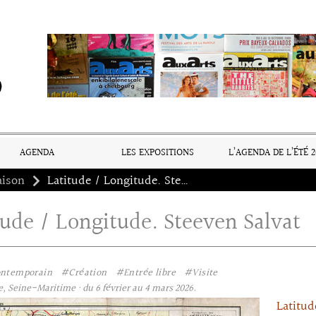
AGENDA
LES EXPOSITIONS
L’AGENDA DE L’ÉTÉ 2
aison
Latitude / Longitude. Steeven Salvat
tude / Longitude. Steeven Salvat
ontemporain
#Création
#Entrée libre
#Visite
, Seine-Maritime · du 6 février au 4 mars 2026.
Latitu