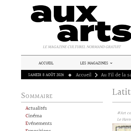
Panneau de gestion des cookies
LE MAGAZINE CULTUREL NORMAND GRATUIT
ACCUEIL
LES MAGAZINES
Accueil
Au Fil de la s
SAMEDI 8 AOÛT 2026
Lati
Sommaire
Actualités
#Art c
Cinéma
Le Havre
Evénements