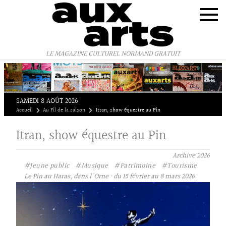
Panneau de gestion des cookies
LE MAGAZINE CULTUREL NORMAND GRATUIT
SAMEDI 8 AOÛT 2026
Accueil
Au Fil de la saison
Itran, show équestre au Pin
Itran, show équestre au Pin
Archive
2026
#Jeune public
#Musique
#Patrimoine
#Tourisme
Le Pin au Haras, dans l'Orne · du 15 février au 8 mars 2026.