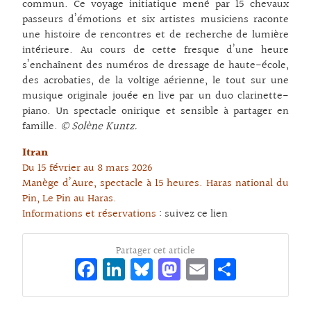
commun. Ce voyage initiatique mené par 15 chevaux
passeurs d’émotions et six artistes musiciens raconte
une histoire de rencontres et de recherche de lumière
intérieure. Au cours de cette fresque d’une heure
s’enchaînent des numéros de dressage de haute-école,
des acrobaties, de la voltige aérienne, le tout sur une
musique originale jouée en live par un duo clarinette-
piano. Un spectacle onirique et sensible à partager en
famille.
© Solène Kuntz.
Itran
Du 15 février au 8 mars 2026
Manège d’Aure, spectacle à 15 heures. Haras national du
Pin, Le Pin au Haras.
Informations et réservations
:
suivez ce lien
Partager cet article
Fa
Li
Bl
M
E
Pa
ce
n
ue
as
m
rt