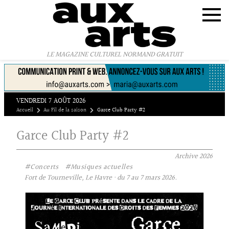
Panneau de gestion des cookies
LE MAGAZINE CULTUREL NORMAND GRATUIT
VENDREDI 7 AOÛT 2026
Accueil
Au Fil de la saison
Garce Club Party #2
Garce Club Party #2
Archive
2026
#Concerts
#Musiques actuelles
Fort de Tourneville, Le Havre · du 7 au 7 mars 2026.