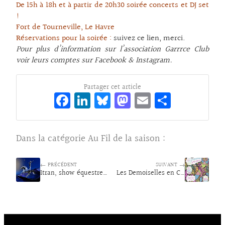
De 15h à 18h et à partir de 20h30 soirée concerts et DJ set
!
Fort de Tourneville, Le Havre
Réservations pour la soirée :
suivez ce lien, merci.
Pour plus d’information sur l’association Garrrce Club
voir leurs comptes sur Facebook & Instagram.
Partager cet article
Fa
Li
Bl
M
E
Pa
ce
n
ue
as
m
rt
bo
ke
sk
to
ai
ag
Dans la catégorie
Au Fil de la saison
:
o
dI
y
d
l
er
k
n
o
← PRÉCÉDENT
SUIVANT →
Itran, show équestre au Pin
n
Les Demoiselles en Campagne