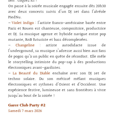
lien :
cliquez ici !
On passe à la soirée musicale engagée ensuite dès 20h30
avec deux concerts suivis d’un DJ set dans l’alvéole
PiedNu.
–
Violet Indigo
: l’artiste franco-américaine basée entre
Paris et Rouen est chanteuse, compositrice, productrice
et DJ. Sa musique agenre et hybride navigue entre pop
mutante, RnB futuriste et bass décomplexées.
–
Changeline
: artiste autodidacte issue de
l’underground, sa musique s’adresse aussi bien aux fans
de pogos qu’à un public en quête de réconfort. Elle mêle
le storytelling intimiste du pop-rap à des productions
électroniques avant-gardistes.
–
La Beauté du Diable
enchaîne avec son DJ set de
techno solaire. Du son métissé mêlant musiques
électroniques et rythmes d’Orient et d’Occident. Une
expérience festive, lumineuse et sans frontières à vivre
jusqu’au bout de la soirée !
Garce Club Party #2
Samedi 7 mars 2026