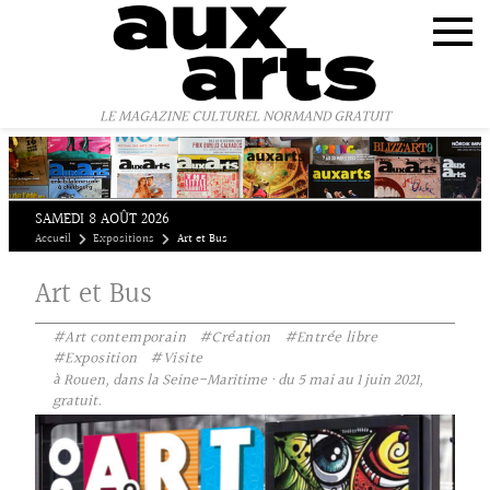
Panneau de gestion des cookies
LE MAGAZINE CULTUREL NORMAND GRATUIT
SAMEDI 8 AOÛT 2026
Accueil
Expositions
Art et Bus
Art et Bus
#Art contemporain
#Création
#Entrée libre
#Exposition
#Visite
à Rouen, dans la Seine-Maritime · du 5 mai au 1 juin 2021,
gratuit.