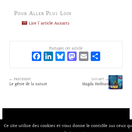
Pour Aller Plus Loin
Lire l'article Auxarts
Partager cet article
Fa
Li
Bl
M
E
Pa
ce
n
ue
as
m
rt
bo
ke
sk
to
ai
ag
← PRÉCÉDENT
o
dI
y
d
SUIVANT →
l
er
Le génie de la nature
Magda Hoibian
k
n
o
n
Ce site utilise des cookies et vous donne le contrôle sur ceux q
Contact
À Propos d’Aux Arts