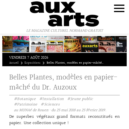
Panneau de gestion des cookies
LE MAGAZINE CULTUREL NORMAND GRATUIT
VENDREDI 7 AOÛT 2026
Accueil
Expositions
Belles Plantes, modèles en papier-mâché du Dr. Auzoux
Belles Plantes, modèles en papier-
mâché du Dr. Auzoux
#Botanique
#Installation
#Jeune public
#Patrimoine
#Sciences
au MUNAé de Rouen · du 25 mai 2018 au 25 février 2019.
De superbes végétaux grand formats reconstitués en
papier. Une collection unique !