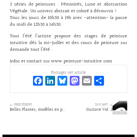
3 séries de peintures : Féminités, Lune et Abstraction
Végétale. Un univers abstrait et coloré à découvrir !
Tous les jours de 10h30 à 19h avec -attention- la pause
du midi de 12h30 à 14h30.
Tout l’été l’artiste propose des stages de peinture
intuitive dès la mi-Juillet et des cours de peinture sur
demande tout l’été .
Infos et contact sur
www.peinture-intuitive.com
Partager cet article
Fa
Li
Bl
M
E
Pa
ce
n
ue
as
m
rt
bo
ke
sk
to
ai
ag
← PRÉCÉDENT
o
dI
y
d
SUIVANT →
l
er
Belles Plantes, modèles en papier-mâché du Dr. Auzoux
Gustave Vol. 2
k
n
o
n