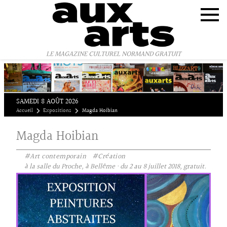
Panneau de gestion des cookies
LE MAGAZINE CULTUREL NORMAND GRATUIT
SAMEDI 8 AOÛT 2026
Accueil
Expositions
Magda Hoibian
Magda Hoibian
#Art contemporain
#Création
à la salle du Proche, à Bellême · du 2 au 8 juillet 2018, gratuit.