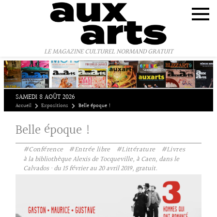
Panneau de gestion des cookies
LE MAGAZINE CULTUREL NORMAND GRATUIT
SAMEDI 8 AOÛT 2026
Accueil
Expositions
Belle époque !
Belle époque !
#Conférence
#Entrée libre
#Littérature
#Livres
à la bibliothèque Alexis de Tocqueville, à Caen, dans le
Calvados · du 15 février au 20 avril 2019, gratuit.