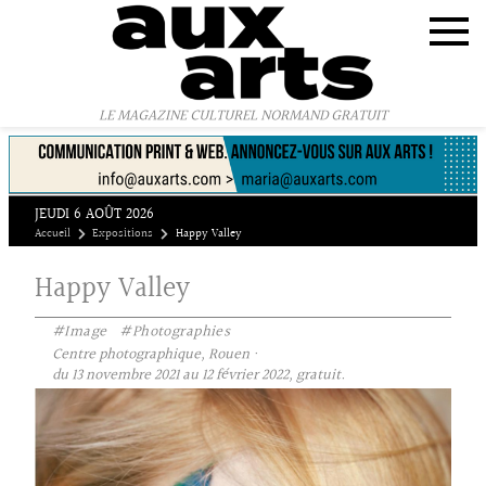
Panneau de gestion des cookies
LE MAGAZINE CULTUREL NORMAND GRATUIT
JEUDI 6 AOÛT 2026
Accueil
Expositions
Happy Valley
Happy Valley
#Image
#Photographies
Centre photographique, Rouen ·
du 13 novembre 2021 au 12 février 2022, gratuit.