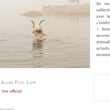
du mus
collec
avec le
s’inté
« Homo
œuvres
animal
actuels
reconn
 Aller Plus Loin
Site officiel
PRÉCÉDENT