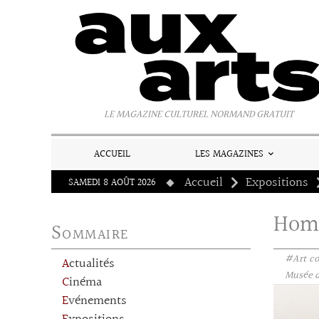
Panneau de gestion des cookies
LE MAGAZINE CULTUREL NORMAND GRATUIT
ACCUEIL
LES MAGAZINES
Accueil
Expositions
SAMEDI 8 AOÛT 2026
Homo
Sommaire
#Art c
Actualités
Musée de
Cinéma
Evénements