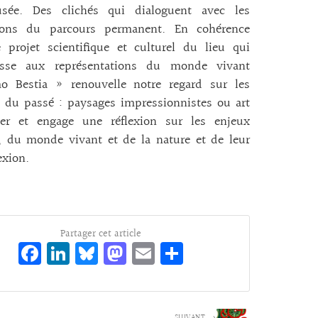
ée. Des clichés qui dialoguent avec les
tions du parcours permanent. En cohérence
 projet scientifique et culturel du lieu qui
resse aux représentations du monde vivant
 Bestia » renouvelle notre regard sur les
 du passé : paysages impressionnistes ou art
ier et engage une réflexion sur les enjeux
, du monde vivant et de la nature et de leur
exion.
Partager cet article
Fa
Li
Bl
M
E
Pa
ce
n
ue
as
m
rt
bo
ke
sk
to
ai
ag
SUIVANT →