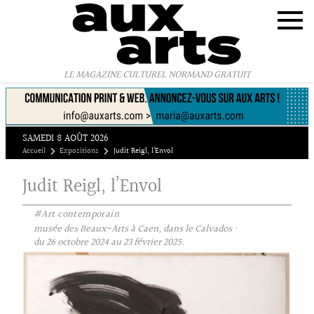
Panneau de gestion des cookies
LE MAGAZINE CULTUREL NORMAND GRATUIT
SAMEDI 8 AOÛT 2026
Accueil
Expositions
Judit Reigl, l’Envol
Judit Reigl, l’Envol
#Art contemporain
musée des Beaux-Arts à Caen, dans le Calvados ·
du 26 octobre 2024 au 23 février 2025.