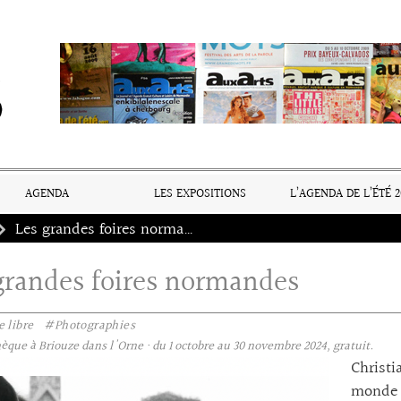
AGENDA
LES EXPOSITIONS
L’AGENDA DE L’ÉTÉ 2
Les grandes foires normandes
grandes foires normandes
 libre
#Photographies
que à Briouze dans l'Orne · du 1 octobre au 30 novembre 2024, gratuit.
Christ
monde p