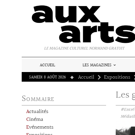
Panneau de gestion des cookies
LE MAGAZINE CULTUREL NORMAND GRATUIT
ACCUEIL
LES MAGAZINES
Accueil
Expositions
SAMEDI 8 AOÛT 2026
Les 
Sommaire
#Entrée
Actualités
Médiathè
Cinéma
Evénements