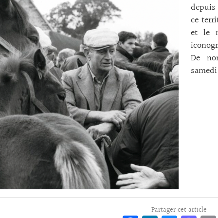
depuis 
ce terr
et le 
iconog
De nom
samedi
Partager cet article