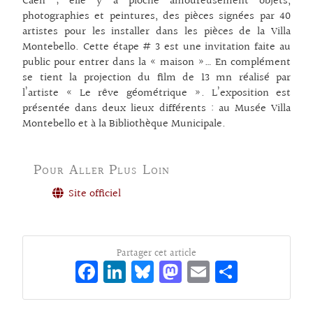
Caen ; elle y a pioché amoureusement objets,
photographies et peintures, des pièces signées par 40
artistes pour les installer dans les pièces de la Villa
Montebello. Cette étape # 3 est une invitation faite au
public pour entrer dans la « maison »… En complément
se tient la projection du film de 13 mn réalisé par
l’artiste « Le rêve géométrique ». L’exposition est
présentée dans deux lieux différents : au Musée Villa
Montebello et à la Bibliothèque Municipale.
Pour Aller Plus Loin
Site officiel
Partager cet article
Fa
Li
Bl
M
E
Pa
ce
n
ue
as
m
rt