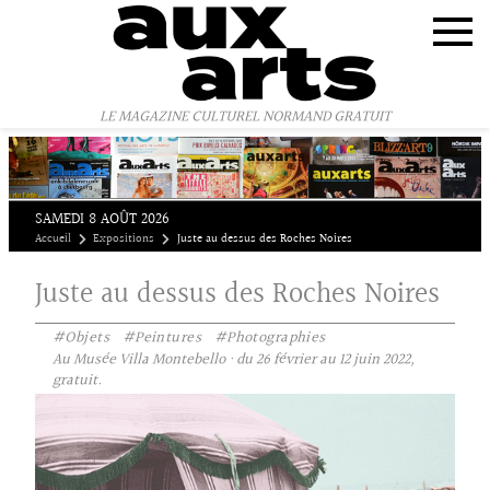
Panneau de gestion des cookies
LE MAGAZINE CULTUREL NORMAND GRATUIT
SAMEDI 8 AOÛT 2026
Accueil
Expositions
Juste au dessus des Roches Noires
Juste au dessus des Roches Noires
#Objets
#Peintures
#Photographies
Au Musée Villa Montebello · du 26 février au 12 juin 2022,
gratuit.