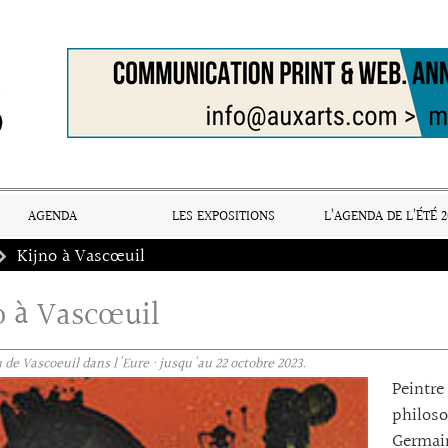
AGENDA
LES EXPOSITIONS
L’AGENDA DE L’ÉTÉ 2
Kijno à Vascœuil
o à Vascœuil
de Vascoeuil dans l'Eure · jusqu'au 22 octobre 2023.
Peintre
philoso
Germain