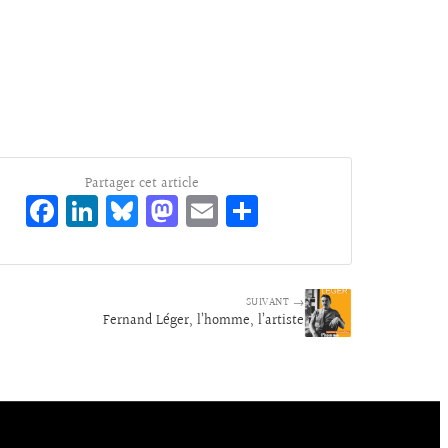
Partager cet article
Fa
Li
Bl
M
E
Pa
ce
n
ue
as
m
rt
bo
ke
sk
to
ai
ag
o
dI
y
d
l
er
SUIVANT →
Fernand Léger, l’homme, l’artiste
k
n
o
n