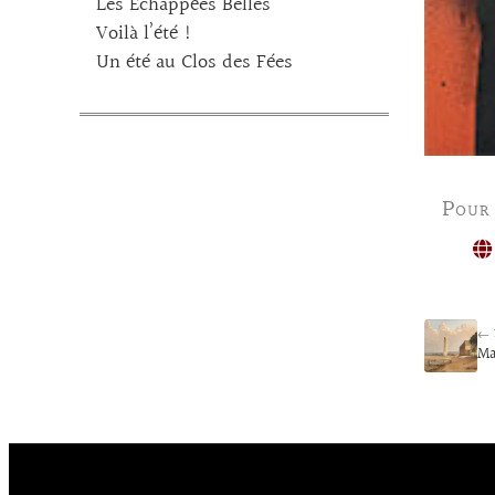
Les Echappées Belles
Voilà l’été !
Un été au Clos des Fées
Pour
← 
Ma