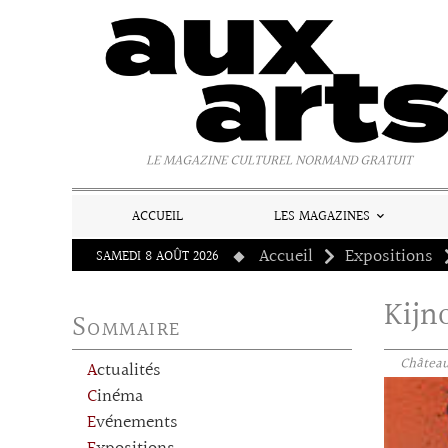
Panneau de gestion des cookies
LE MAGAZINE CULTUREL NORMAND GRATUIT
ACCUEIL
LES MAGAZINES
Accueil
Expositions
SAMEDI 8 AOÛT 2026
Kijn
Sommaire
Château 
Actualités
Cinéma
Evénements