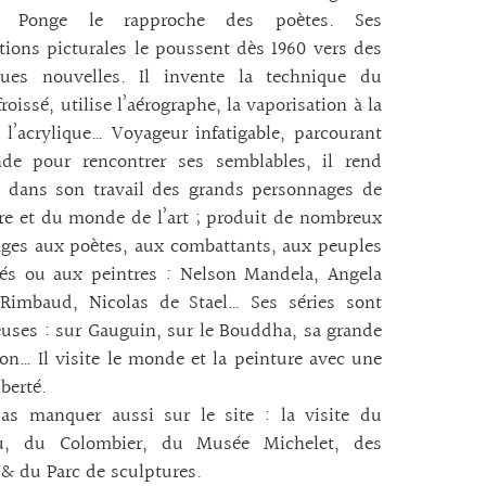
is Ponge le rapproche des poètes. Ses
tions picturales le poussent dès 1960 vers des
ques nouvelles. Il invente la technique du
froissé, utilise l’aérographe, la vaporisation à la
l’acrylique… Voyageur infatigable, parcourant
de pour rencontrer ses semblables, il rend
 dans son travail des grands personnages de
ire et du monde de l’art ; produit de nombreux
es aux poètes, aux combattants, aux peuples
és ou aux peintres : Nelson Mandela, Angela
 Rimbaud, Nicolas de Stael… Ses séries sont
ses : sur Gauguin, sur le Bouddha, sa grande
ion… Il visite le monde et la peinture avec une
iberté.
as manquer aussi sur le site : la visite du
u, du Colombier, du Musée Michelet, des
 & du Parc de sculptures.