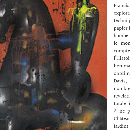
Franc
explora
techni
papier 
bombe, 
le mon
compte
l’Histo
hommag
opprim
Davis,
nombreu
révélat
totale l
À ne p
Châtea
Jardins