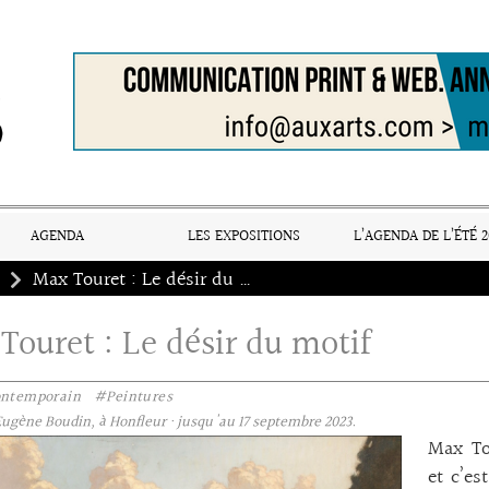
AGENDA
LES EXPOSITIONS
L’AGENDA DE L’ÉTÉ 2
Max Touret : Le désir du motif
Touret : Le désir du motif
ontemporain
#Peintures
ugène Boudin, à Honfleur · jusqu'au 17 septembre 2023.
Max Tou
et c’es