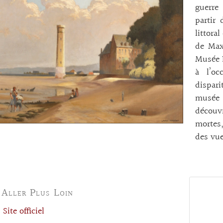
guerre
partir 
littora
de Max
Musée E
à l’oc
dispar
musée 
découv
mortes,
des vu
 Aller Plus Loin
Site officiel