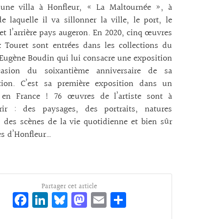
 une villa à Honfleur, « La Maltournée », à
de laquelle il va sillonner la ville, le port, le
l et l’arrière pays augeron. En 2020, cinq œuvres
 Touret sont entrées dans les collections du
ugène Boudin qui lui consacre une exposition
casion du soixantième anniversaire de sa
ition. C’est sa première exposition dans un
en France ! 76 œuvres de l’artiste sont à
rir : des paysages, des portraits, natures
 des scènes de la vie quotidienne et bien sûr
es d’Honfleur…
Partager cet article
Fa
Li
Bl
M
E
Pa
ce
n
ue
as
m
rt