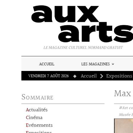
Panneau de gestion des cookies
LE MAGAZINE CULTUREL NORMAND GRATUIT
ACCUEIL
LES MAGAZINES
Accueil
Expositions
VENDREDI 7 AOÛT 2026
Max 
Sommaire
#Art c
Actualités
Musée E
Cinéma
Evénements