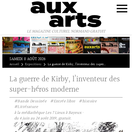
Panneau de gestion des cookies
LE MAGAZINE CULTUREL NORMAND GRATUIT
SAMEDI 8 AOÛT 2026
Accueil
Expositions
La guerre de Kirby, l’inventeur des super-héros moderne
La guerre de Kirby, l’inventeur des
super-héros moderne
#Bande Dessinée
#Entrée libre
#histoire
#Littérature
à la médiathèque Les 7 Lieux à Bayeux ·
du 4 juin au 24 août 2019, gratuit.