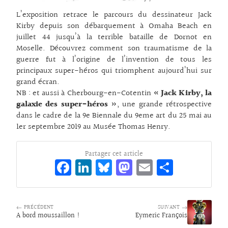
L’exposition retrace le parcours du dessinateur Jack
Kirby depuis son débarquement à Omaha Beach en
juillet 44 jusqu’à la terrible bataille de Dornot en
Moselle. Découvrez comment son traumatisme de la
guerre fut à l’origine de l’invention de tous les
principaux super-héros qui triomphent aujourd’hui sur
grand écran.
NB : et aussi à Cherbourg-en-Cotentin
« Jack Kirby, la
galaxie des super-héros »
, une grande rétrospective
dans le cadre de la 9e Biennale du 9eme art du 25 mai au
1er septembre 2019 au Musée Thomas Henry.
Partager cet article
Fa
Li
Bl
M
E
Pa
ce
n
ue
as
m
rt
bo
ke
sk
to
ai
ag
← PRÉCÉDENT
o
dI
y
d
SUIVANT →
l
er
A bord moussaillon !
Eymeric François