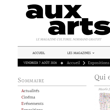
Panneau de gestion des cookies
LE MAGAZINE CULTUREL NORMAND GRATUIT
ACCUEIL
LES MAGAZINES
Accueil
Expositions
VENDREDI 7 AOÛT 2026
Qui 
Sommaire
Musée Ju
Actualités
Cinéma
Evénements