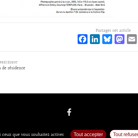
Partager cet article
Fa
Li
Bl
M
ce
n
ue
as
bo
ke
sk
to
PRÉCÉDENT
o
dI
y
d
n de résidence
k
n
o
n
ur ceux que vous souhaitez activer
Tout accepter
Tout refuse