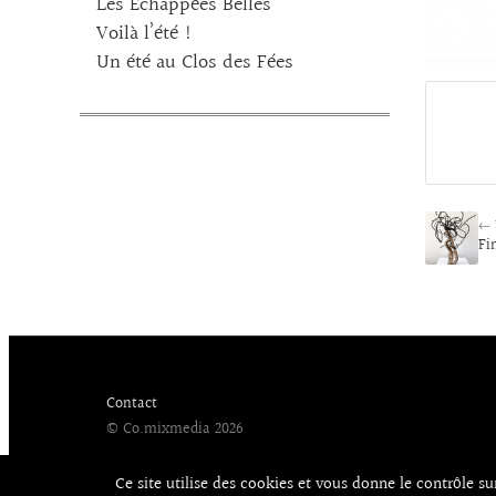
Les Echappées Belles
Voilà l’été !
Un été au Clos des Fées
← 
Fi
Contact
© Co.mixmedia 2026
Ce site utilise des cookies et vous donne le contrôle s