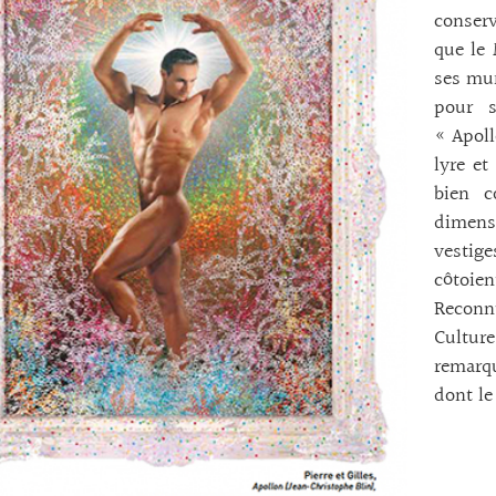
conserv
que le 
ses mur
pour s
« Apoll
lyre et
bien c
dimens
vestig
côtoien
Reconnu
Cultur
remarq
dont le