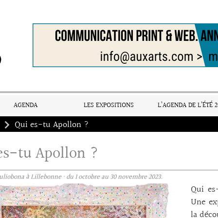
AGENDA
LES EXPOSITIONS
L’AGENDA DE L’ÉTÉ 2
Qui es-tu Apollon ?
es-tu Apollon ?
liobona à Lillebonne · du 1 octobre au 30 novembre 2023.
Qui es
Une exp
la déco