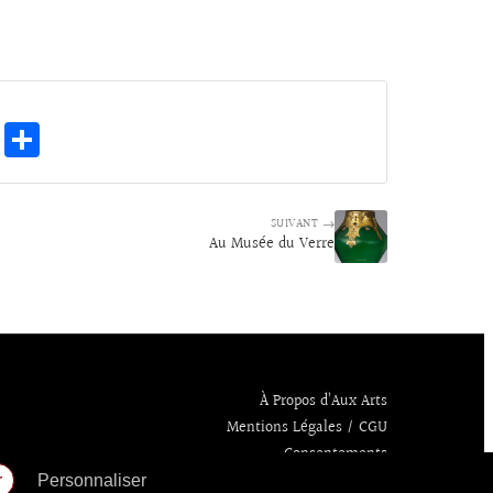
E
Pa
m
rt
ai
ag
SUIVANT →
l
er
Au Musée du Verre
À Propos d’Aux Arts
Mentions Légales / CGU
Consentements
r
Personnaliser
Politique de confidentialité