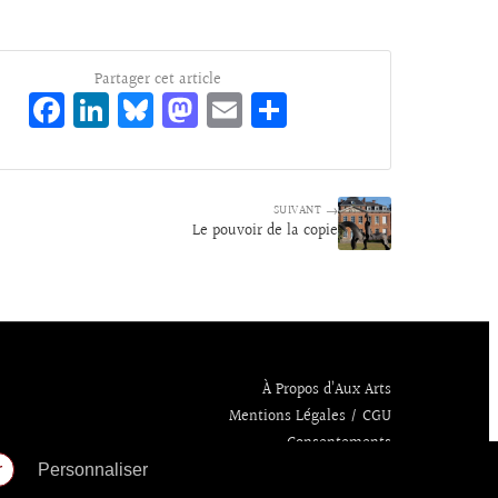
Partager cet article
Fa
Li
Bl
M
E
Pa
ce
n
ue
as
m
rt
bo
ke
sk
to
ai
ag
o
dI
y
d
l
er
SUIVANT →
Le pouvoir de la copie
k
n
o
n
À Propos d’Aux Arts
Mentions Légales / CGU
Consentements
r
Personnaliser
Politique de confidentialité