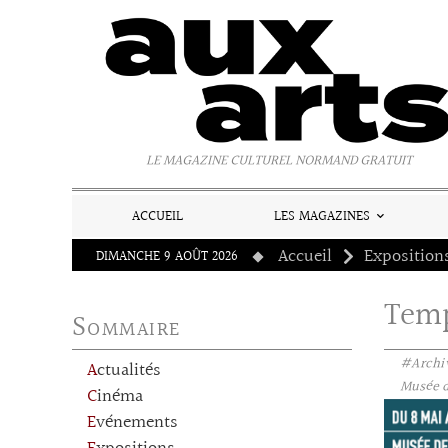
Panneau de gestion des cookies
LE MAGAZINE CULTUREL NORMAND GRATUIT
ACCUEIL
LES MAGAZINES
Accueil
Exposition
DIMANCHE 9 AOÛT 2026
Temp
Sommaire
#Archi
Actualités
Musée de
Cinéma
Evénements