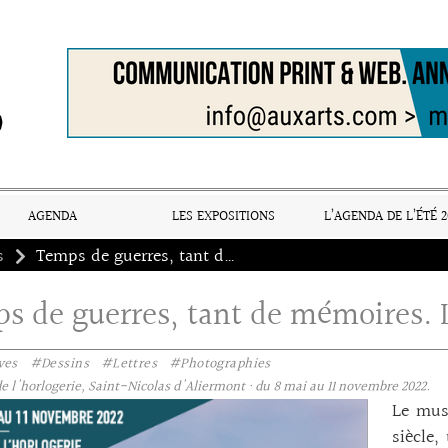
AGENDA
LES EXPOSITIONS
L’AGENDA DE L’ÉTÉ 2
s
Temps de guerres, tant de mémoires. La guerre à Saint-Nicolas
s de guerres, tant de mémoires. L
ves
#Dessins
#Lettres
#Photographies
 l'horlogerie, Saint-Nicolas d'Aliermont · du 8 mai au 11 novembre 2022.
Le mus
siècle