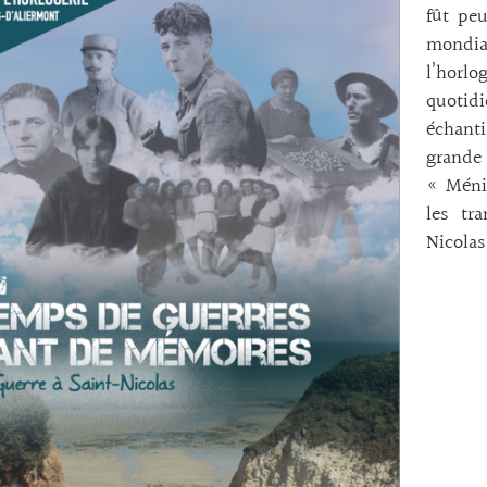
fût pe
mondial
l’horl
quotid
échant
grand
« Méni
les tra
Nicolas