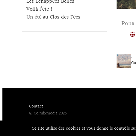
Les Echappées Belles
Voilà l’été !
Un été au Clos des Fées
Pour
← 
Gu
Contact
© Co.mixmedia 2026
Ce site utilise des cookies et vous donne le contrôle s