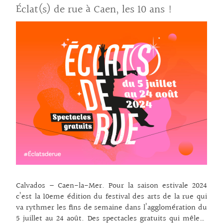
des sons de New-
Éclat(s) de rue à Caen, les 10 ans !
Orléans le samedi.
Dimanche c’est double
ration avec des
spectacles
déambulatoires et
musicaux : celui du duo
Voyages en percussions
qui embarque le public
dans un tour du monde
musical et le show de la
fanfare rock nantaise
The Green Line
Marching Band. Ça va
chauffer ! Cirque et
danse et musique
encore composent
Calvados – Caen-la-Mer. Pour la saison estivale 2024
l’offre du côté du
c’est la 10eme édition du festival des arts de la rue qui
spectacle vivant : « Mort
va rythmer les fins de semaine dans l’agglomération du
ou Vif », le show
5 juillet au 24 août. Des spectacles gratuits qui mêlent
« western, acrobatique