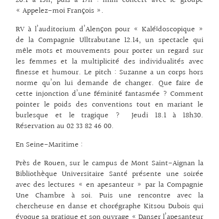
20.1 à 15h, puis à 17h : mini-concert avec le groupe
« Appelez-moi François ».
RV à l’auditorium d’Alençon pour « Kaléïdoscopique »
de la Compagnie Ulltrabutane 12.14, un spectacle qui
mêle mots et mouvements pour porter un regard sur
les femmes et la multiplicité des individualités avec
finesse et humour. Le pitch : Suzanne a un corps hors
norme qu’on lui demande de changer. Que faire de
cette injonction d’une féminité fantasmée ? Comment
pointer le poids des conventions tout en mariant le
burlesque et le tragique ? Jeudi 18.1 à 18h30.
Réservation au 02 33 82 46 00.
En Seine-Maritime :
Près de Rouen, sur le campus de Mont Saint-Aignan la
Bibliothèque Universitaire Santé présente une soirée
avec des lectures « en apesanteur » par la Compagnie
Une Chambre à soi. Puis une rencontre avec la
chercheuse en danse et chorégraphe Kitsou Dubois qui
évoque sa pratique et son ouvrage « Danser l’apesanteur