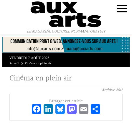
Panneau de gestion des cookies
LE MAGAZINE CULTUREL NORMAND GRATUIT
VENDREDI 7 AOÛT 2026
Accueil
Cinéma en plein air
Cinéma en plein air
Archive
2017
Partager cet article
Fa
Li
Bl
M
E
Pa
ce
n
ue
as
m
rt
bo
ke
sk
to
ai
ag