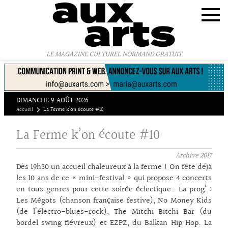
Panneau de gestion des cookies
LE MAGAZINE CULTUREL NORMAND GRATUIT
DIMANCHE 9 AOÛT 2026
Accueil
La Ferme k’on écoute #10
La Ferme k’on écoute #10
Archive
2017
Dès 19h30 un accueil chaleureux à la ferme ! On fête déjà
les 10 ans de ce « mini-festival » qui propose 4 concerts
en tous genres pour cette soirée éclectique… La prog’ :
Les Mégots (chanson française festive), No Money Kids
(de l’électro-blues-rock), The Mitchi Bitchi Bar (du
bordel swing fiévreux) et EZPZ, du Balkan Hip Hop. La