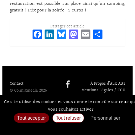
restauration est possible sur place ainsi qu’un camping,
gratuit ! Prix pour la soirée : 5 euros !
Partager cet article
Fa
Li
Bl
M
E
Pa
ce
n
ue
as
m
rt
bo
ke
sk
to
ai
ag
o
dI
y
d
l
er
k
n
o
n
Contact
À Propos d’Aux Arts
Mentions Légales / CGU
© Co.mixmedia 2026
Consentements
Ce site utilise des cookies et vous donne le contrôle sur ceux q
vous souhaitez activer
Tout accepter
Tout refuser
Personnaliser
Politique de confidentialité
Accueil
Agenda
Expos
Sortir