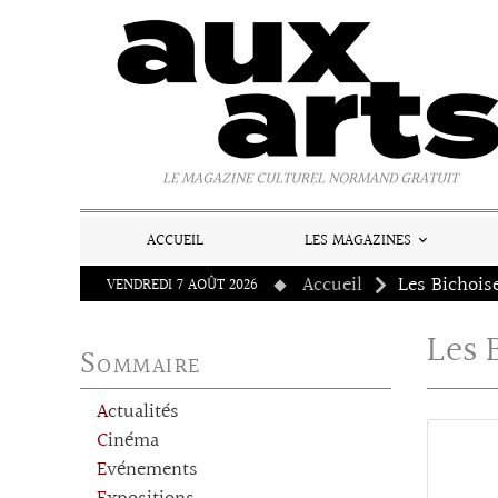
Panneau de gestion des cookies
LE MAGAZINE CULTUREL NORMAND GRATUIT
ACCUEIL
LES MAGAZINES
Accueil
Les Bichois
VENDREDI 7 AOÛT 2026
Les 
Sommaire
Actualités
Cinéma
Evénements