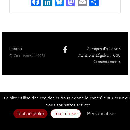
Fa
Li
Bl
M
E
Pa
ce
n
ue
as
m
rt
bo
ke
sk
to
ai
ag
o
dI
y
d
l
er
k
n
o
n
Contact
À Propos d’Aux Arts
Mentions Légales / CGU
© Co.mixmedia 2026
Consentements
Ce site utilise des cookies et vous donne le contrôle sur ceux q
vous souhaitez activer
Tout accepter
Tout refuser
Personnaliser
Politique de confidentialité
Accueil
Agenda
Expos
Sortir