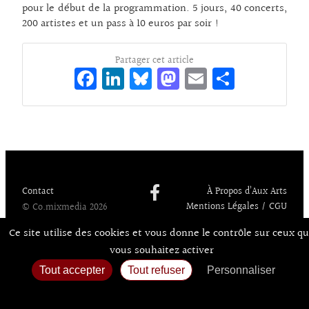
pour le début de la programmation. 5 jours, 40 concerts,
200 artistes et un pass à 10 euros par soir !
Partager cet article
Fa
Li
Bl
M
E
Pa
ce
n
ue
as
m
rt
bo
ke
sk
to
ai
ag
o
dI
y
d
l
er
k
n
o
n
Contact
À Propos d’Aux Arts
Mentions Légales / CGU
© Co.mixmedia 2026
Consentements
Ce site utilise des cookies et vous donne le contrôle sur ceux q
vous souhaitez activer
Tout accepter
Tout refuser
Personnaliser
Politique de confidentialité
Accueil
Agenda
Expos
Sortir