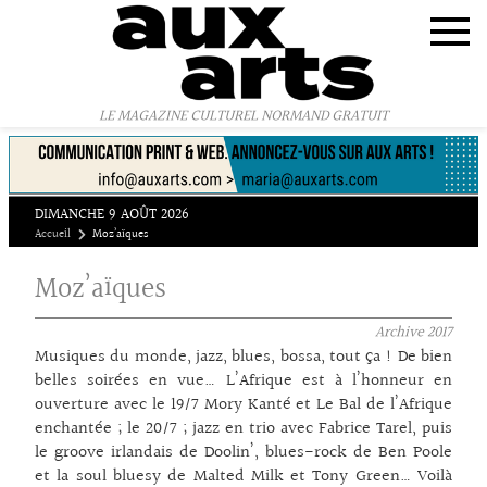
Panneau de gestion des cookies
LE MAGAZINE CULTUREL NORMAND GRATUIT
DIMANCHE 9 AOÛT 2026
Accueil
Moz’aïques
Moz’aïques
Archive
2017
Musiques du monde, jazz, blues, bossa, tout ça ! De bien
belles soirées en vue… L’Afrique est à l’honneur en
ouverture avec le 19/7 Mory Kanté et Le Bal de l’Afrique
enchantée ; le 20/7 ; jazz en trio avec Fabrice Tarel, puis
le groove irlandais de Doolin’, blues-rock de Ben Poole
et la soul bluesy de Malted Milk et Tony Green… Voilà