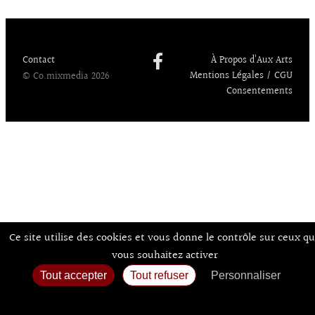
o
dI
y
d
l
er
k
n
o
n
Contact
À Propos d’Aux Arts
Mentions Légales / CGU
© Co.mixmedia 2026
Consentements
Ce site utilise des cookies et vous donne le contrôle sur ceux q
vous souhaitez activer
Tout accepter
Tout refuser
Personnaliser
Politique de confidentialité
Accueil
Agenda
Expos
Sortir