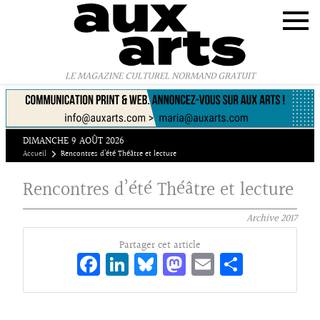
Panneau de gestion des cookies
LE MAGAZINE CULTUREL NORMAND GRATUIT
DIMANCHE 9 AOÛT 2026
Accueil
Rencontres d’été Théâtre et lecture
Rencontres d’été Théâtre et lecture
Archive
2017
Partager cet article
Fa
Li
Bl
M
E
Pa
ce
n
ue
as
m
rt
bo
ke
sk
to
ai
ag