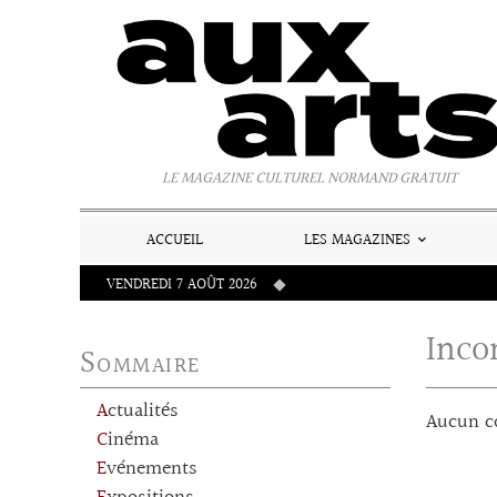
Panneau de gestion des cookies
LE MAGAZINE CULTUREL NORMAND GRATUIT
ACCUEIL
LES MAGAZINES
VENDREDI 7 AOÛT 2026
Inco
Sommaire
Actualités
Aucun c
Cinéma
Evénements