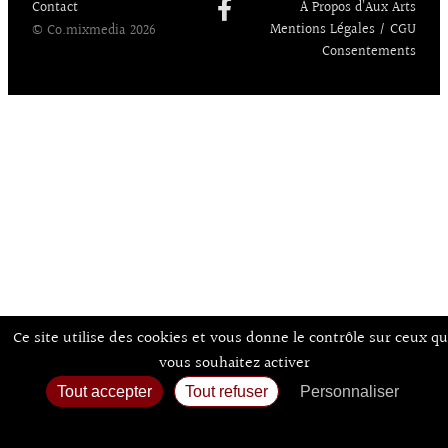
Contact
À Propos d’Aux Arts
Mentions Légales / CGU
© Co.mixmedia 2026
Consentements
Ce site utilise des cookies et vous donne le contrôle sur ceux q
vous souhaitez activer
Tout accepter
Tout refuser
Personnaliser
Politique de confidentialité
Accueil
Agenda
Expos
Sortir